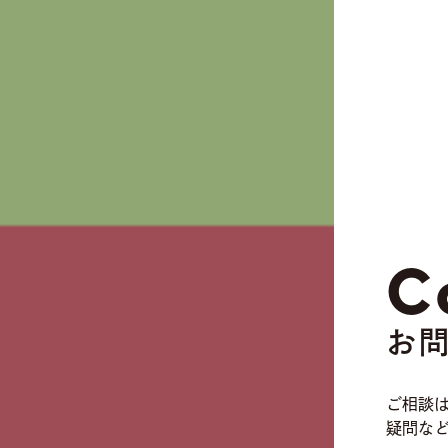
C
お
ご相談
疑問な