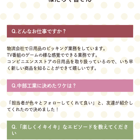
Q.どんなお仕事ですか？
物流会社で日用品のピッキング業務をしています。
TV番組のゲームの様な感覚でできる業務です。
コンビニエンスストアの日用品を取り扱っているので、いち早
く新しい商品を知ることができて嬉しいです。
Q.中部工業に決めたワケは？
「担当者が色々とフォローしてくれて良い」と、友達が紹介し
てくれたので決めました！
Q.「楽しくイキイキ」なエピソードを教えてくださ
い